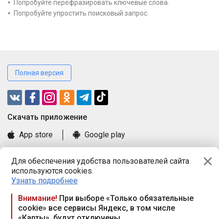
Попробуйте перефразировать ключевые слова.
Попробуйте упростить поисковый запрос.
Полная версия
Cкачать приложение
App store
Google play
Часто задаваемые вопросы
Для обеспечения удобства пользователей сайта
Книга замечаний и предложений
используются cookies.
Правила и документы
Узнать подробнее
Praca.by © 2000—2026, ООО «ПРАЦА БАЙ»
Внимание!
При выборе «Только обязательные
cookie» все сервисы Яндекс, в том числе
Республика Беларусь, 220114, г. Минск, пр-т Независимости
«Карты», будут отключены
117а, пом. № 9.