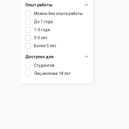
Опыт работы
Раков
Шклов
Можно без опыта работы
Ратомка
До 1 года
Самохваловичи
1-3 года
Сеница
3-5 лет
Слуцк
Более 5 лет
Смиловичи
Смолевичи
Доступно для
Солигорск
Студентов
Старые Дороги
Лиц моложе 18 лет
Столбцы
Тарасово
Узда
Фаниполь
Червень
Щомыслица