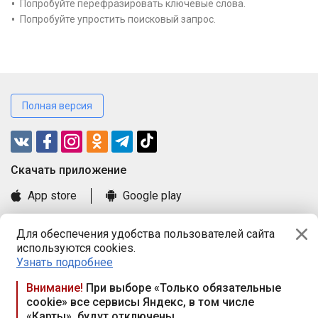
Попробуйте перефразировать ключевые слова.
Попробуйте упростить поисковый запрос.
Полная версия
Cкачать приложение
App store
Google play
Часто задаваемые вопросы
Для обеспечения удобства пользователей сайта
Книга замечаний и предложений
используются cookies.
Правила и документы
Узнать подробнее
Praca.by © 2000—2026, ООО «ПРАЦА БАЙ»
Внимание!
При выборе «Только обязательные
cookie» все сервисы Яндекс, в том числе
Республика Беларусь, 220114, г. Минск, пр-т Независимости
«Карты», будут отключены
117а, пом. № 9.