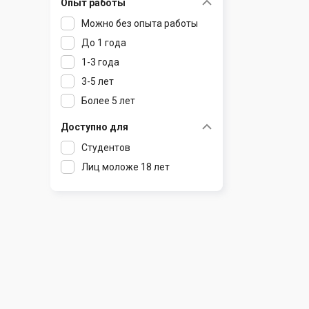
Опыт работы
Раков
Шклов
Можно без опыта работы
Ратомка
До 1 года
Самохваловичи
1-3 года
Сеница
3-5 лет
Слуцк
Более 5 лет
Смиловичи
Смолевичи
Доступно для
Солигорск
Студентов
Старые Дороги
Лиц моложе 18 лет
Столбцы
Тарасово
Узда
Фаниполь
Червень
Щомыслица