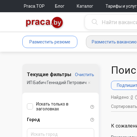
Praca.TOP
Блог
Каталог
Тарифы и услуг
Разместить резюме
Разместить вакансию
Поис
Текущие фильтры
Очистить
ИП Бабич Геннадий Петрович
Подпишите
Найдено:
0
Искать только в
Сортироват
заголовках
Город
К сожалени