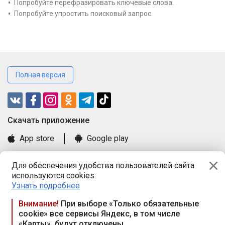
Попробуйте перефразировать ключевые слова.
Попробуйте упростить поисковый запрос.
Полная версия
Cкачать приложение
App store
Google play
Часто задаваемые вопросы
Для обеспечения удобства пользователей сайта
Книга замечаний и предложений
используются cookies.
Правила и документы
Узнать подробнее
Praca.by © 2000—2026, ООО «ПРАЦА БАЙ»
Внимание!
При выборе «Только обязательные
cookie» все сервисы Яндекс, в том числе
Республика Беларусь, 220114, г. Минск, пр-т Независимости
«Карты», будут отключены
117а, пом. № 9.