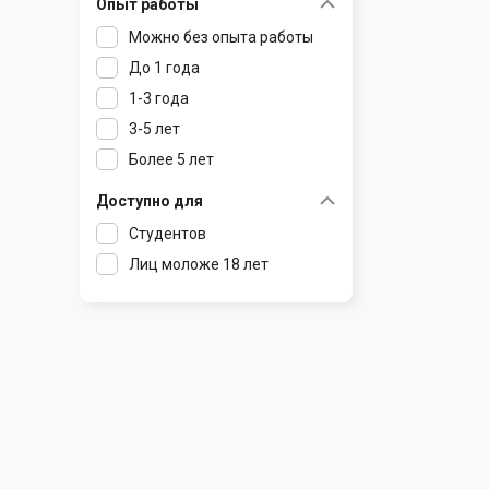
Опыт работы
Раков
Шклов
Можно без опыта работы
Ратомка
До 1 года
Самохваловичи
1-3 года
Сеница
3-5 лет
Слуцк
Более 5 лет
Смиловичи
Смолевичи
Доступно для
Солигорск
Студентов
Старые Дороги
Лиц моложе 18 лет
Столбцы
Тарасово
Узда
Фаниполь
Червень
Щомыслица