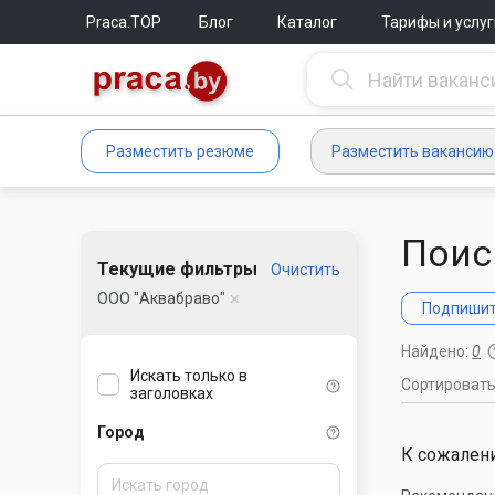
Praca.TOP
Блог
Каталог
Тарифы и услуг
Разместить резюме
Разместить вакансию
Поис
Текущие фильтры
Очистить
ООО "Аквабраво"
Подпишите
Найдено:
0
Искать только в
Сортироват
заголовках
Город
К сожалени