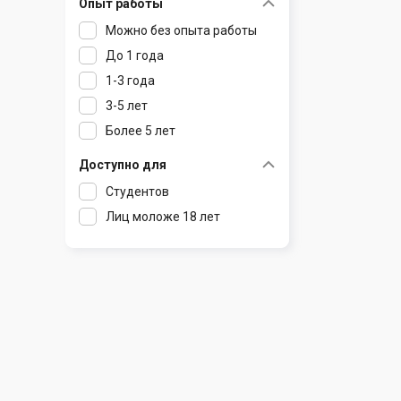
Опыт работы
Раков
Шклов
Можно без опыта работы
Ратомка
До 1 года
Самохваловичи
1-3 года
Сеница
3-5 лет
Слуцк
Более 5 лет
Смиловичи
Смолевичи
Доступно для
Солигорск
Студентов
Старые Дороги
Лиц моложе 18 лет
Столбцы
Тарасово
Узда
Фаниполь
Червень
Щомыслица