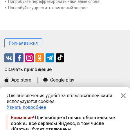
Попробуйте перефразировать ключевые слова.
Попробуйте упростить поисковый запрос.
Полная версия
Cкачать приложение
App store
Google play
Часто задаваемые вопросы
Для обеспечения удобства пользователей сайта
Книга замечаний и предложений
используются cookies.
Правила и документы
Узнать подробнее
Praca.by © 2000—2026, ООО «ПРАЦА БАЙ»
Внимание!
При выборе «Только обязательные
cookie» все сервисы Яндекс, в том числе
Республика Беларусь, 220114, г. Минск, пр-т Независимости
«Карты», будут отключены
117а, пом. № 9.