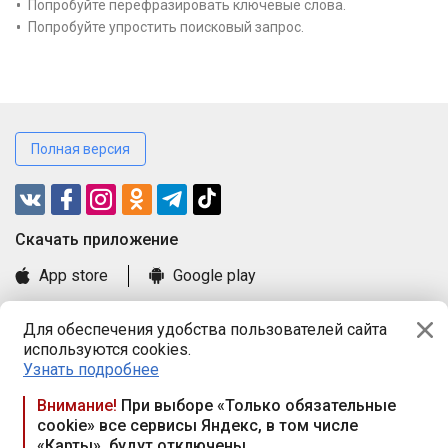
Попробуйте перефразировать ключевые слова.
Попробуйте упростить поисковый запрос.
Полная версия
Cкачать приложение
App store
Google play
Часто задаваемые вопросы
Для обеспечения удобства пользователей сайта
Книга замечаний и предложений
используются cookies.
Правила и документы
Узнать подробнее
Praca.by © 2000—2026, ООО «ПРАЦА БАЙ»
Внимание!
При выборе «Только обязательные
cookie» все сервисы Яндекс, в том числе
Республика Беларусь, 220114, г. Минск, пр-т Независимости
«Карты», будут отключены
117а, пом. № 9.