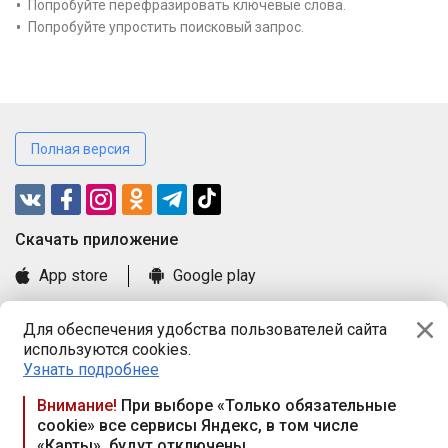
Попробуйте перефразировать ключевые слова.
Попробуйте упростить поисковый запрос.
Полная версия
Cкачать приложение
App store
Google play
Часто задаваемые вопросы
Для обеспечения удобства пользователей сайта
Книга замечаний и предложений
используются cookies.
Правила и документы
Узнать подробнее
Praca.by © 2000—2026, ООО «ПРАЦА БАЙ»
Внимание!
При выборе «Только обязательные
cookie» все сервисы Яндекс, в том числе
Республика Беларусь, 220114, г. Минск, пр-т Независимости
«Карты», будут отключены
117а, пом. № 9.