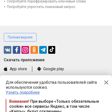
Попробуйте перефразировать ключевые слова.
Попробуйте упростить поисковый запрос.
Полная версия
Cкачать приложение
App store
Google play
Часто задаваемые вопросы
Для обеспечения удобства пользователей сайта
Книга замечаний и предложений
используются cookies.
Правила и документы
Узнать подробнее
Praca.by © 2000—2026, ООО «ПРАЦА БАЙ»
Внимание!
При выборе «Только обязательные
cookie» все сервисы Яндекс, в том числе
Республика Беларусь, 220114, г. Минск, пр-т Независимости
«Карты», будут отключены
117а, пом. № 9.