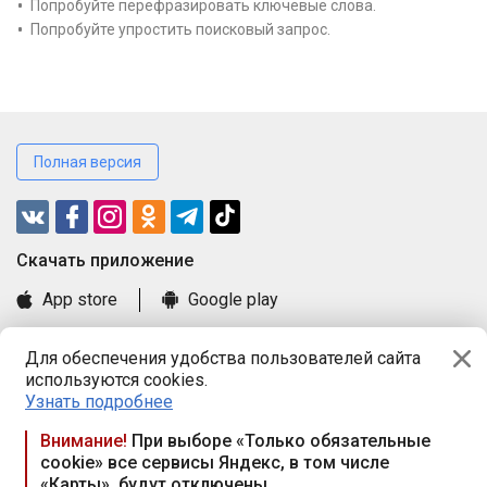
Попробуйте перефразировать ключевые слова.
Попробуйте упростить поисковый запрос.
Полная версия
Cкачать приложение
App store
Google play
Часто задаваемые вопросы
Для обеспечения удобства пользователей сайта
Книга замечаний и предложений
используются cookies.
Правила и документы
Узнать подробнее
Praca.by © 2000—2026, ООО «ПРАЦА БАЙ»
Внимание!
При выборе «Только обязательные
cookie» все сервисы Яндекс, в том числе
Республика Беларусь, 220114, г. Минск, пр-т Независимости
«Карты», будут отключены
117а, пом. № 9.