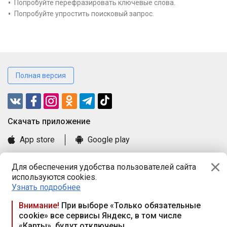
Попробуйте перефразировать ключевые слова.
Попробуйте упростить поисковый запрос.
Полная версия
Cкачать приложение
App store
Google play
Часто задаваемые вопросы
Для обеспечения удобства пользователей сайта
Книга замечаний и предложений
используются cookies.
Правила и документы
Узнать подробнее
Praca.by © 2000—2026, ООО «ПРАЦА БАЙ»
Внимание!
При выборе «Только обязательные
cookie» все сервисы Яндекс, в том числе
Республика Беларусь, 220114, г. Минск, пр-т Независимости
«Карты», будут отключены
117а, пом. № 9.