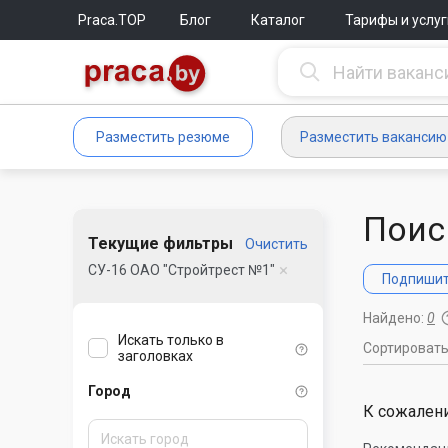
Praca.TOP
Блог
Каталог
Тарифы и услуг
Разместить резюме
Разместить вакансию
Поис
Текущие фильтры
Очистить
СУ-16 ОАО "Стройтрест №1"
Подпишите
Найдено:
0
Искать только в
Сортироват
заголовках
Город
К сожалени