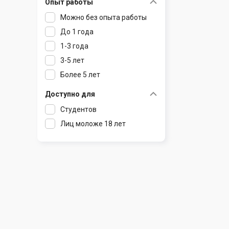
Опыт работы
Раков
Шклов
Можно без опыта работы
Ратомка
До 1 года
Самохваловичи
1-3 года
Сеница
3-5 лет
Слуцк
Более 5 лет
Смиловичи
Смолевичи
Доступно для
Солигорск
Студентов
Старые Дороги
Лиц моложе 18 лет
Столбцы
Тарасово
Узда
Фаниполь
Червень
Щомыслица