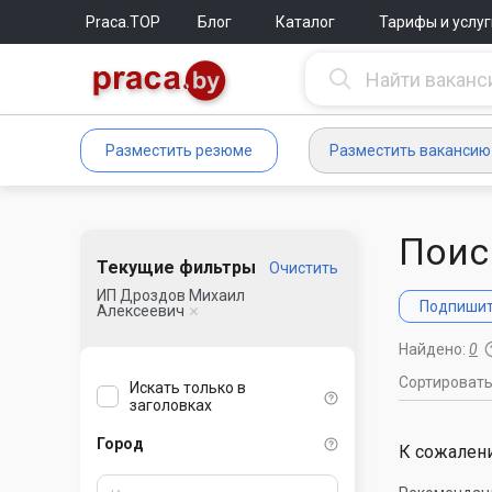
Praca.TOP
Блог
Каталог
Тарифы и услуг
Разместить резюме
Разместить вакансию
Поис
Текущие фильтры
Очистить
ИП Дроздов Михаил
Подпишите
Алексеевич
Найдено:
0
Сортироват
Искать только в
заголовках
Город
К сожалени