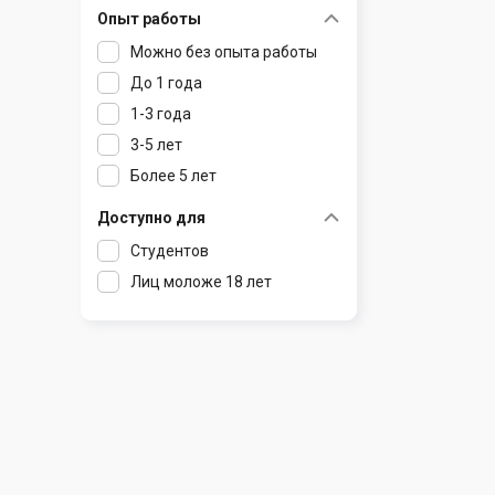
Опыт работы
Раков
Шклов
Можно без опыта работы
Ратомка
До 1 года
Самохваловичи
1-3 года
Сеница
3-5 лет
Слуцк
Более 5 лет
Смиловичи
Смолевичи
Доступно для
Солигорск
Студентов
Старые Дороги
Лиц моложе 18 лет
Столбцы
Тарасово
Узда
Фаниполь
Червень
Щомыслица