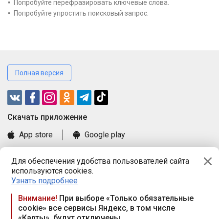
Попробуйте перефразировать ключевые слова.
Попробуйте упростить поисковый запрос.
Полная версия
Cкачать приложение
App store
Google play
Часто задаваемые вопросы
Для обеспечения удобства пользователей сайта
Книга замечаний и предложений
используются cookies.
Правила и документы
Узнать подробнее
Praca.by © 2000—2026, ООО «ПРАЦА БАЙ»
Внимание!
При выборе «Только обязательные
cookie» все сервисы Яндекс, в том числе
Республика Беларусь, 220114, г. Минск, пр-т Независимости
«Карты», будут отключены
117а, пом. № 9.