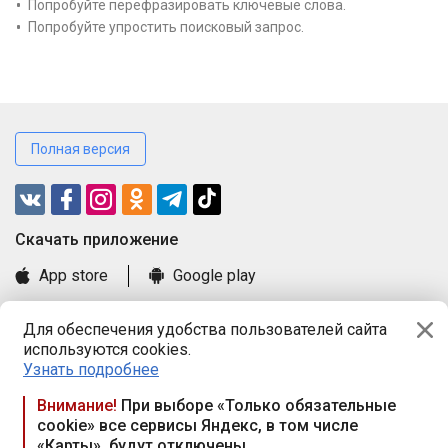
Попробуйте перефразировать ключевые слова.
Попробуйте упростить поисковый запрос.
Полная версия
Cкачать приложение
App store
Google play
Часто задаваемые вопросы
Для обеспечения удобства пользователей сайта
Книга замечаний и предложений
используются cookies.
Правила и документы
Узнать подробнее
Praca.by © 2000—2026, ООО «ПРАЦА БАЙ»
Внимание!
При выборе «Только обязательные
cookie» все сервисы Яндекс, в том числе
Республика Беларусь, 220114, г. Минск, пр-т Независимости
«Карты», будут отключены
117а, пом. № 9.