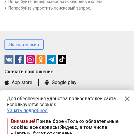
Попробуйте перефразировать ключевые слова.
Попробуйте упростить поисковый запрос.
Полная версия
Cкачать приложение
App store
Google play
Часто задаваемые вопросы
Для обеспечения удобства пользователей сайта
Книга замечаний и предложений
используются cookies.
Правила и документы
Узнать подробнее
Praca.by © 2000—2026, ООО «ПРАЦА БАЙ»
Внимание!
При выборе «Только обязательные
cookie» все сервисы Яндекс, в том числе
Республика Беларусь, 220114, г. Минск, пр-т Независимости
«Карты», будут отключены
117а, пом. № 9.