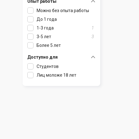
Опыт работы
Раков
Шклов
Можно без опыта работы
Ратомка
До 1 года
Самохваловичи
1-3 года
1
Сеница
3-5 лет
3
Слуцк
Более 5 лет
Смиловичи
Смолевичи
Доступно для
Солигорск
Студентов
Старые Дороги
Лиц моложе 18 лет
Столбцы
Тарасово
Узда
Фаниполь
Червень
Щомыслица