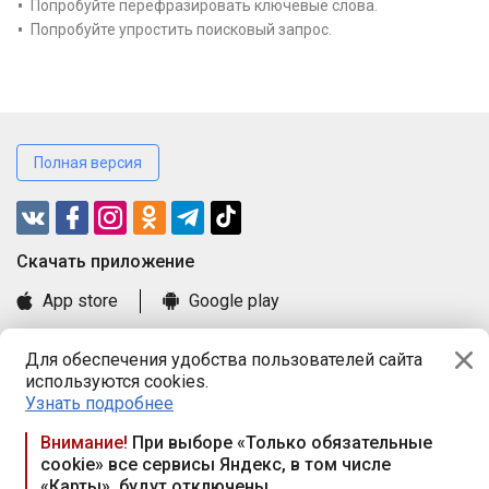
Попробуйте перефразировать ключевые слова.
Попробуйте упростить поисковый запрос.
Полная версия
Cкачать приложение
App store
Google play
Часто задаваемые вопросы
Для обеспечения удобства пользователей сайта
Книга замечаний и предложений
используются cookies.
Правила и документы
Узнать подробнее
Praca.by © 2000—2026, ООО «ПРАЦА БАЙ»
Внимание!
При выборе «Только обязательные
cookie» все сервисы Яндекс, в том числе
Республика Беларусь, 220114, г. Минск, пр-т Независимости
«Карты», будут отключены
117а, пом. № 9.