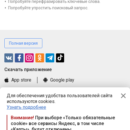
Попробуйте перефразировать ключевые слова.
Попробуйте упростить поисковый запрос.
Полная версия
Cкачать приложение
App store
Google play
Часто задаваемые вопросы
Для обеспечения удобства пользователей сайта
Книга замечаний и предложений
используются cookies.
Правила и документы
Узнать подробнее
Praca.by © 2000—2026, ООО «ПРАЦА БАЙ»
Внимание!
При выборе «Только обязательные
cookie» все сервисы Яндекс, в том числе
Республика Беларусь, 220114, г. Минск, пр-т Независимости
«Карты», будут отключены
117а, пом. № 9.