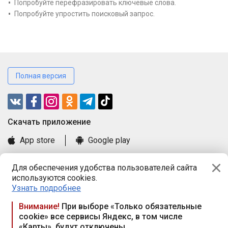
Попробуйте перефразировать ключевые слова.
Попробуйте упростить поисковый запрос.
Полная версия
Cкачать приложение
App store
Google play
Часто задаваемые вопросы
Для обеспечения удобства пользователей сайта
Книга замечаний и предложений
используются cookies.
Правила и документы
Узнать подробнее
Praca.by © 2000—2026, ООО «ПРАЦА БАЙ»
Внимание!
При выборе «Только обязательные
cookie» все сервисы Яндекс, в том числе
Республика Беларусь, 220114, г. Минск, пр-т Независимости
«Карты», будут отключены
117а, пом. № 9.