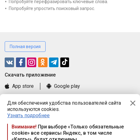
Попробуйте перефразировать ключевые слова.
Попробуйте упростить поисковый запрос.
Полная версия
Cкачать приложение
App store
Google play
Часто задаваемые вопросы
Для обеспечения удобства пользователей сайта
Книга замечаний и предложений
используются cookies.
Правила и документы
Узнать подробнее
Praca.by © 2000—2026, ООО «ПРАЦА БАЙ»
Внимание!
При выборе «Только обязательные
cookie» все сервисы Яндекс, в том числе
Республика Беларусь, 220114, г. Минск, пр-т Независимости
«Карты», будут отключены
117а, пом. № 9.