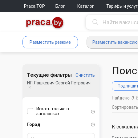
Praca.TOP
Блог
Каталог
Тарифы и услуг
Разместить резюме
Разместить вакансию
Поис
Текущие фильтры
Очистить
ИП Лашкевич Сергей Петрович
Подпишите
Найдено:
0
Сортироват
Искать только в
заголовках
Город
К сожалени