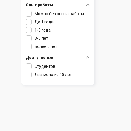
Опыт работы
Раков
Шклов
Можно без опыта работы
Ратомка
До 1 года
Самохваловичи
1-3 года
Сеница
3-5 лет
Слуцк
Более 5 лет
Смиловичи
Смолевичи
Доступно для
Солигорск
Студентов
Старые Дороги
Лиц моложе 18 лет
Столбцы
Тарасово
Узда
Фаниполь
Червень
Щомыслица