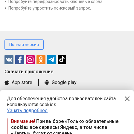
Попробуйте перефразировать ключевые слова.
Попробуйте упростить поисковый запрос.
Полная версия
Cкачать приложение
App store
Google play
Часто задаваемые вопросы
Для обеспечения удобства пользователей сайта
Книга замечаний и предложений
используются cookies.
Правила и документы
Узнать подробнее
Praca.by © 2000—2026, ООО «ПРАЦА БАЙ»
Внимание!
При выборе «Только обязательные
cookie» все сервисы Яндекс, в том числе
Республика Беларусь, 220114, г. Минск, пр-т Независимости
«Карты», будут отключены
117а, пом. № 9.