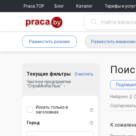
Praca.TOP
Блог
Каталог
Тарифы и услуг
Разместить резюме
Разместить вакансию
Поис
Текущие фильтры
Очистить
Частное предприятие
Подпишите
"СтройАлНа Нью"
Найдено:
0
Сортироват
Искать только в
заголовках
Город
К сожалени