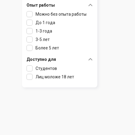
Опыт работы
Раков
Шклов
Можно без опыта работы
Ратомка
До 1 года
Самохваловичи
1-3 года
Сеница
3-5 лет
Слуцк
Более 5 лет
Смиловичи
Смолевичи
Доступно для
Солигорск
Студентов
Старые Дороги
Лиц моложе 18 лет
Столбцы
Тарасово
Узда
Фаниполь
Червень
Щомыслица