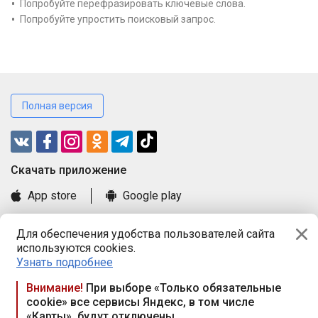
Попробуйте перефразировать ключевые слова.
Попробуйте упростить поисковый запрос.
Полная версия
Cкачать приложение
App store
Google play
Часто задаваемые вопросы
Для обеспечения удобства пользователей сайта
Книга замечаний и предложений
используются cookies.
Правила и документы
Узнать подробнее
Praca.by © 2000—2026, ООО «ПРАЦА БАЙ»
Внимание!
При выборе «Только обязательные
cookie» все сервисы Яндекс, в том числе
Республика Беларусь, 220114, г. Минск, пр-т Независимости
«Карты», будут отключены
117а, пом. № 9.