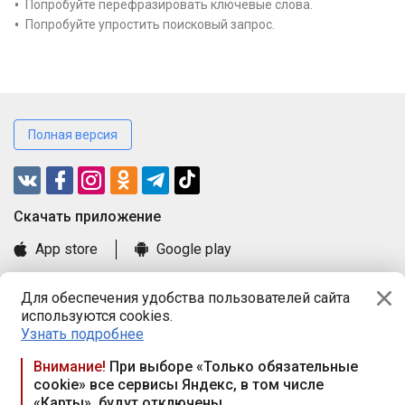
Попробуйте перефразировать ключевые слова.
Попробуйте упростить поисковый запрос.
Полная версия
Cкачать приложение
App store
Google play
Часто задаваемые вопросы
Для обеспечения удобства пользователей сайта
Книга замечаний и предложений
используются cookies.
Правила и документы
Узнать подробнее
Praca.by © 2000—2026, ООО «ПРАЦА БАЙ»
Внимание!
При выборе «Только обязательные
cookie» все сервисы Яндекс, в том числе
Республика Беларусь, 220114, г. Минск, пр-т Независимости
«Карты», будут отключены
117а, пом. № 9.