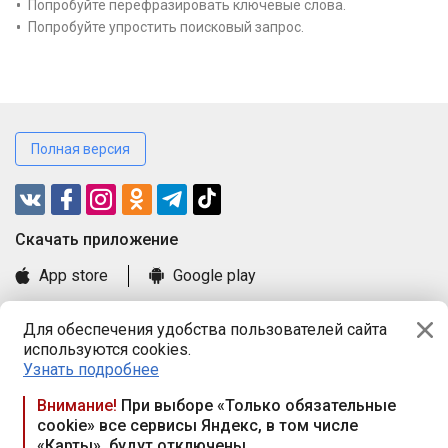
Попробуйте перефразировать ключевые слова.
Попробуйте упростить поисковый запрос.
Полная версия
Cкачать приложение
App store
Google play
Часто задаваемые вопросы
Для обеспечения удобства пользователей сайта
Книга замечаний и предложений
используются cookies.
Правила и документы
Узнать подробнее
Praca.by © 2000—2026, ООО «ПРАЦА БАЙ»
Внимание!
При выборе «Только обязательные
cookie» все сервисы Яндекс, в том числе
Республика Беларусь, 220114, г. Минск, пр-т Независимости
«Карты», будут отключены
117а, пом. № 9.