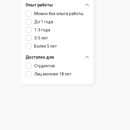
Опыт работы
Раков
Шклов
Можно без опыта работы
Ратомка
До 1 года
Самохваловичи
1-3 года
Сеница
3-5 лет
Слуцк
Более 5 лет
Смиловичи
Смолевичи
Доступно для
Солигорск
Студентов
Старые Дороги
Лиц моложе 18 лет
Столбцы
Тарасово
Узда
Фаниполь
Червень
Щомыслица