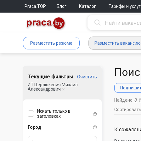
Praca.TOP
Блог
Каталог
Тарифы и услуг
Разместить резюме
Разместить вакансию
Поис
Текущие фильтры
Очистить
ИП Церлюкевич Михаил
Подпишите
Александрович
Найдено:
0
Сортироват
Искать только в
заголовках
Город
К сожалени