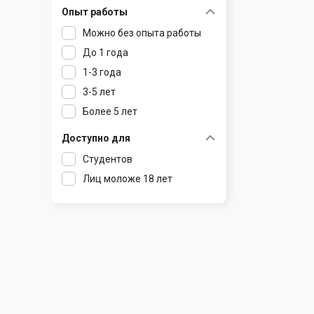
Опыт работы
Раков
Шклов
Можно без опыта работы
Ратомка
До 1 года
Самохваловичи
1-3 года
Сеница
3-5 лет
Слуцк
Более 5 лет
Смиловичи
Смолевичи
Доступно для
Солигорск
Студентов
Старые Дороги
Лиц моложе 18 лет
Столбцы
Тарасово
Узда
Фаниполь
Червень
Щомыслица