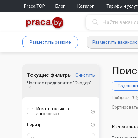
Praca.TOP
Блог
Каталог
Тарифы и услуг
Разместить резюме
Разместить вакансию
Поис
Текущие фильтры
Очистить
Частное предприятие "Счадор"
Подпишите
Найдено:
0
Сортироват
Искать только в
заголовках
Город
К сожалени