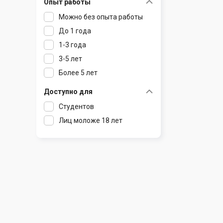
Опыт работы
Раков
Шклов
Можно без опыта работы
Ратомка
До 1 года
Самохваловичи
1-3 года
Сеница
3-5 лет
Слуцк
Более 5 лет
Смиловичи
Смолевичи
Доступно для
Солигорск
Студентов
Старые Дороги
Лиц моложе 18 лет
Столбцы
Тарасово
Узда
Фаниполь
Червень
Щомыслица