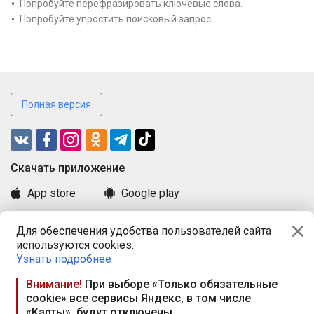
Попробуйте перефразировать ключевые слова.
Попробуйте упростить поисковый запрос.
Полная версия
Cкачать приложение
App store
Google play
Часто задаваемые вопросы
Для обеспечения удобства пользователей сайта
Книга замечаний и предложений
используются cookies.
Правила и документы
Узнать подробнее
Praca.by © 2000—2026, ООО «ПРАЦА БАЙ»
Внимание!
При выборе «Только обязательные
cookie» все сервисы Яндекс, в том числе
Республика Беларусь, 220114, г. Минск, пр-т Независимости
«Карты», будут отключены
117а, пом. № 9.