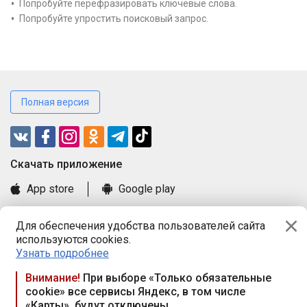
Попробуйте перефразировать ключевые слова.
Попробуйте упростить поисковый запрос.
Полная версия
Cкачать приложение
App store
Google play
Часто задаваемые вопросы
Для обеспечения удобства пользователей сайта
Книга замечаний и предложений
используются cookies.
Правила и документы
Узнать подробнее
Praca.by © 2000—2026, ООО «ПРАЦА БАЙ»
Внимание!
При выборе «Только обязательные
cookie» все сервисы Яндекс, в том числе
Республика Беларусь, 220114, г. Минск, пр-т Независимости
«Карты», будут отключены
117а, пом. № 9.