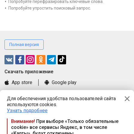
Попробуйте перефразировать ключевые слова.
Попробуйте упростить поисковый запрос.
Полная версия
Cкачать приложение
App store
Google play
Часто задаваемые вопросы
Для обеспечения удобства пользователей сайта
Книга замечаний и предложений
используются cookies.
Правила и документы
Узнать подробнее
Praca.by © 2000—2026, ООО «ПРАЦА БАЙ»
Внимание!
При выборе «Только обязательные
cookie» все сервисы Яндекс, в том числе
Республика Беларусь, 220114, г. Минск, пр-т Независимости
«Карты», будут отключены
117а, пом. № 9.