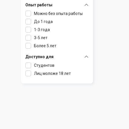
Опыт работы
Раков
Шклов
Можно без опыта работы
Ратомка
До 1 года
Самохваловичи
1-3 года
Сеница
3-5 лет
Слуцк
Более 5 лет
Смиловичи
Смолевичи
Доступно для
Солигорск
Студентов
Старые Дороги
Лиц моложе 18 лет
Столбцы
Тарасово
Узда
Фаниполь
Червень
Щомыслица