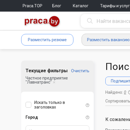
Praca.TOP
Блог
Каталог
Тарифы и услуг
Разместить резюме
Разместить вакансию
Поис
Текущие фильтры
Очистить
Частное предприятие
Подпишите
"Лавнатранс"
Найдено:
0
Сортироват
Искать только в
заголовках
Город
К сожалени