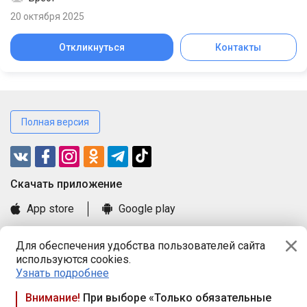
20 октября 2025
Откликнуться
Контакты
Полная версия
Cкачать приложение
App store
Google play
Часто задаваемые вопросы
Для обеспечения удобства пользователей сайта
Книга замечаний и предложений
используются cookies.
Правила и документы
Узнать подробнее
Praca.by © 2000—2026, ООО «ПРАЦА БАЙ»
Внимание!
При выборе «Только обязательные