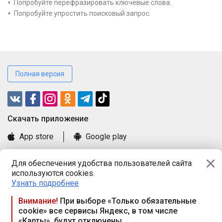
Попробуйте перефразировать ключевые слова.
Попробуйте упростить поисковый запрос.
Полная версия
Cкачать приложение
App store
Google play
Часто задаваемые вопросы
Для обеспечения удобства пользователей сайта
Книга замечаний и предложений
используются cookies.
Правила и документы
Узнать подробнее
Praca.by © 2000—2026, ООО «ПРАЦА БАЙ»
Внимание!
При выборе «Только обязательные
cookie» все сервисы Яндекс, в том числе
Республика Беларусь, 220114, г. Минск, пр-т Независимости
«Карты», будут отключены
117а, пом. № 9.