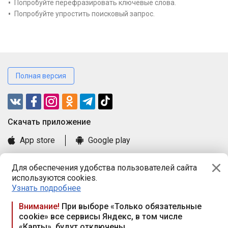
Попробуйте перефразировать ключевые слова.
Попробуйте упростить поисковый запрос.
Полная версия
Cкачать приложение
App store
Google play
Часто задаваемые вопросы
Для обеспечения удобства пользователей сайта
Книга замечаний и предложений
используются cookies.
Правила и документы
Узнать подробнее
Praca.by © 2000—2026, ООО «ПРАЦА БАЙ»
Внимание!
При выборе «Только обязательные
cookie» все сервисы Яндекс, в том числе
Республика Беларусь, 220114, г. Минск, пр-т Независимости
«Карты», будут отключены
117а, пом. № 9.