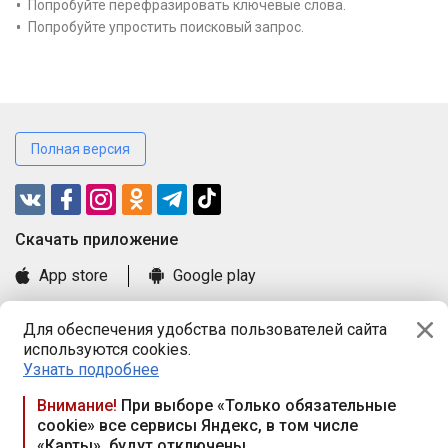
Попробуйте перефразировать ключевые слова.
Попробуйте упростить поисковый запрос.
Полная версия
Cкачать приложение
App store
Google play
Часто задаваемые вопросы
Для обеспечения удобства пользователей сайта
Книга замечаний и предложений
используются cookies.
Правила и документы
Узнать подробнее
Praca.by © 2000—2026, ООО «ПРАЦА БАЙ»
Внимание!
При выборе «Только обязательные
cookie» все сервисы Яндекс, в том числе
Республика Беларусь, 220114, г. Минск, пр-т Независимости
«Карты», будут отключены
117а, пом. № 9.