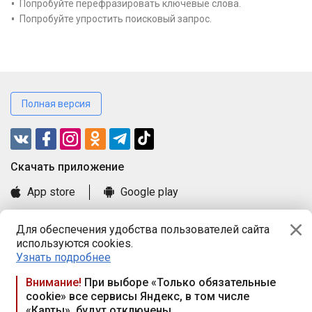
Попробуйте перефразировать ключевые слова.
Попробуйте упростить поисковый запрос.
Полная версия
Cкачать приложение
App store
Google play
Часто задаваемые вопросы
Для обеспечения удобства пользователей сайта
Книга замечаний и предложений
используются cookies.
Правила и документы
Узнать подробнее
Praca.by © 2000—2026, ООО «ПРАЦА БАЙ»
Внимание!
При выборе «Только обязательные
cookie» все сервисы Яндекс, в том числе
Республика Беларусь, 220114, г. Минск, пр-т Независимости
«Карты», будут отключены
117а, пом. № 9.