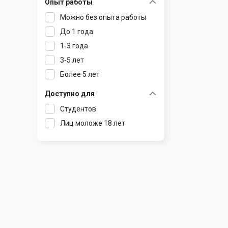
Опыт работы
Раков
Шклов
Можно без опыта работы
Ратомка
До 1 года
Самохваловичи
1-3 года
Сеница
3-5 лет
Слуцк
Более 5 лет
Смиловичи
Смолевичи
Доступно для
Солигорск
Студентов
Старые Дороги
Лиц моложе 18 лет
Столбцы
Тарасово
Узда
Фаниполь
Червень
Щомыслица