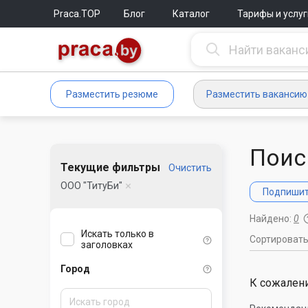
Praca.TOP
Блог
Каталог
Тарифы и услуг
Разместить резюме
Разместить вакансию
Поис
Текущие фильтры
Очистить
ООО "ТитуБи"
Подпишите
Найдено:
0
Искать только в
Сортироват
заголовках
Город
К сожалени