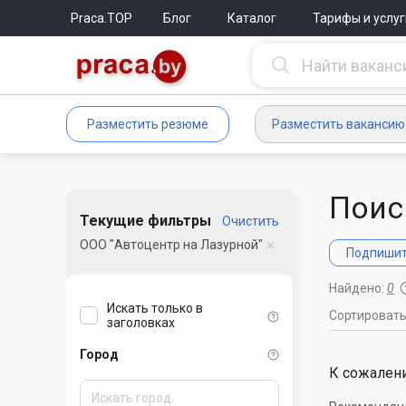
Praca.TOP
Блог
Каталог
Тарифы и услуг
Разместить резюме
Разместить вакансию
Поис
Текущие фильтры
Очистить
ООО "Автоцентр на Лазурной"
Подпишите
Найдено:
0
Искать только в
Сортироват
заголовках
Город
К сожалени