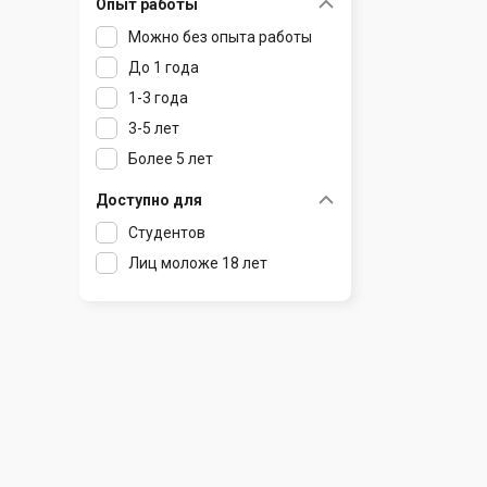
Опыт работы
Раков
Шклов
Можно без опыта работы
Ратомка
До 1 года
Самохваловичи
1-3 года
Сеница
3-5 лет
Слуцк
Более 5 лет
Смиловичи
Смолевичи
Доступно для
Солигорск
Студентов
Старые Дороги
Лиц моложе 18 лет
Столбцы
Тарасово
Узда
Фаниполь
Червень
Щомыслица