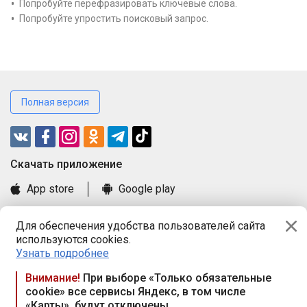
Попробуйте перефразировать ключевые слова.
Попробуйте упростить поисковый запрос.
Полная версия
Cкачать приложение
App store
Google play
Часто задаваемые вопросы
Для обеспечения удобства пользователей сайта
Книга замечаний и предложений
используются cookies.
Правила и документы
Узнать подробнее
Praca.by © 2000—2026, ООО «ПРАЦА БАЙ»
Внимание!
При выборе «Только обязательные
cookie» все сервисы Яндекс, в том числе
Республика Беларусь, 220114, г. Минск, пр-т Независимости
«Карты», будут отключены
117а, пом. № 9.