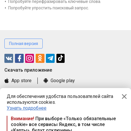
Попробуйте перефразировать ключевые слова.
Попробуйте упростить поисковый запрос.
Полная версия
Cкачать приложение
App store
Google play
Часто задаваемые вопросы
Для обеспечения удобства пользователей сайта
Книга замечаний и предложений
используются cookies.
Правила и документы
Узнать подробнее
Praca.by © 2000—2026, ООО «ПРАЦА БАЙ»
Внимание!
При выборе «Только обязательные
cookie» все сервисы Яндекс, в том числе
Республика Беларусь, 220114, г. Минск, пр-т Независимости
«Карты», будут отключены
117а, пом. № 9.