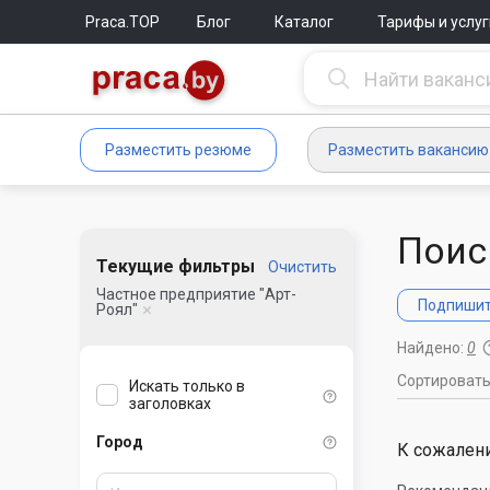
Praca.TOP
Блог
Каталог
Тарифы и услуг
Разместить резюме
Разместить вакансию
Поис
Текущие фильтры
Очистить
Частное предприятие "Арт-
Подпишите
Роял"
Найдено:
0
Сортироват
Искать только в
заголовках
Город
К сожалени