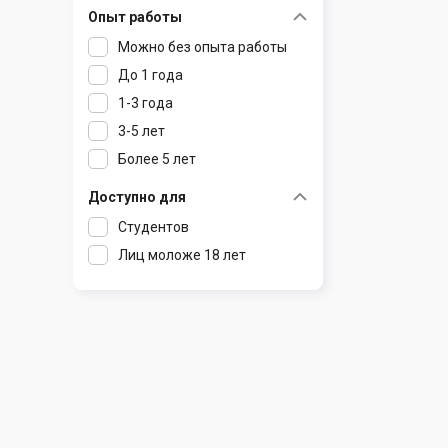
Опыт работы
Раков
Шклов
Можно без опыта работы
Ратомка
До 1 года
Самохваловичи
1-3 года
Сеница
3-5 лет
Слуцк
Более 5 лет
Смиловичи
Смолевичи
Доступно для
Солигорск
Студентов
Старые Дороги
Лиц моложе 18 лет
Столбцы
Тарасово
Узда
Фаниполь
Червень
Щомыслица