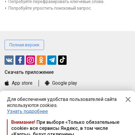
Попробуйте перефразировать ключевые слова.
Попробуйте упростить поисковый запрос.
Полная версия
Cкачать приложение
App store
Google play
Часто задаваемые вопросы
Для обеспечения удобства пользователей сайта
Книга замечаний и предложений
используются cookies.
Правила и документы
Узнать подробнее
Praca.by © 2000—2026, ООО «ПРАЦА БАЙ»
Внимание!
При выборе «Только обязательные
cookie» все сервисы Яндекс, в том числе
Республика Беларусь, 220114, г. Минск, пр-т Независимости
«Карты», будут отключены
117а, пом. № 9.