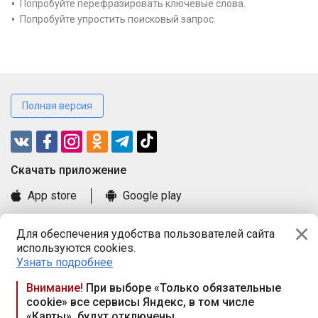
Попробуйте перефразировать ключевые слова.
Попробуйте упростить поисковый запрос.
Полная версия
Cкачать приложение
App store
Google play
Часто задаваемые вопросы
Для обеспечения удобства пользователей сайта
Книга замечаний и предложений
используются cookies.
Правила и документы
Узнать подробнее
Praca.by © 2000—2026, ООО «ПРАЦА БАЙ»
Внимание!
При выборе «Только обязательные
cookie» все сервисы Яндекс, в том числе
Республика Беларусь, 220114, г. Минск, пр-т Независимости
«Карты», будут отключены
117а, пом. № 9.