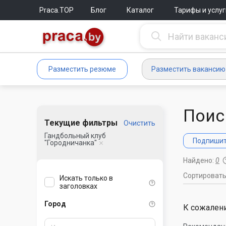
Praca.TOP
Блог
Каталог
Тарифы и услуг
Разместить резюме
Разместить вакансию
Поис
Текущие фильтры
Очистить
Гандбольный клуб
Подпишите
"Городничанка"
Найдено:
0
Сортироват
Искать только в
заголовках
Город
К сожалени