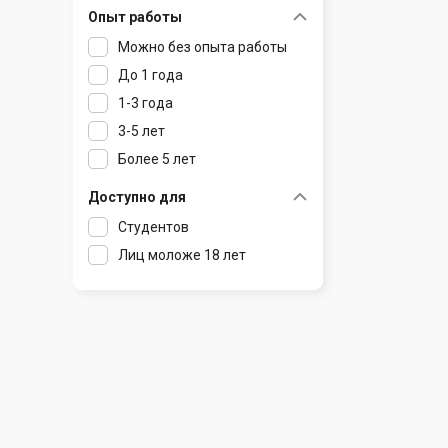
Опыт работы
Раков
Шклов
Можно без опыта работы
Ратомка
До 1 года
Самохваловичи
1-3 года
Сеница
3-5 лет
Слуцк
Более 5 лет
Смиловичи
Смолевичи
Доступно для
Солигорск
Студентов
Старые Дороги
Лиц моложе 18 лет
Столбцы
Тарасово
Узда
Фаниполь
Червень
Щомыслица