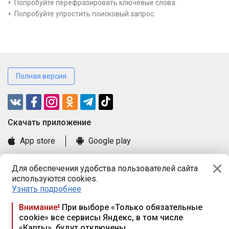
Попробуйте перефразировать ключевые слова.
Попробуйте упростить поисковый запрос.
Полная версия
Cкачать приложение
App store
Google play
Часто задаваемые вопросы
Для обеспечения удобства пользователей сайта
Книга замечаний и предложений
используются cookies.
Правила и документы
Узнать подробнее
Praca.by © 2000—2026, ООО «ПРАЦА БАЙ»
Внимание!
При выборе «Только обязательные
cookie» все сервисы Яндекс, в том числе
Республика Беларусь, 220114, г. Минск, пр-т Независимости
«Карты», будут отключены
117а, пом. № 9.